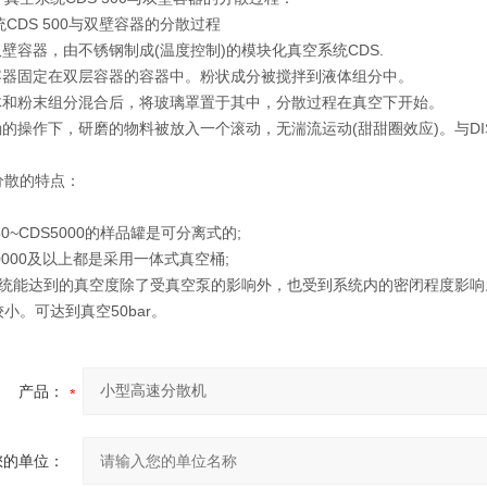
双壁容器，由不锈钢制成(温度控制)的模块化真空系统CDS.
壁容器固定在双层容器的容器中。粉状成分被搅拌到液体组分中。
液体和粉末组分混合后，将玻璃罩置于其中，分散过程在真空下开始。
确的操作下，研磨的物料被放入一个滚动，无湍流运动(甜甜圈效应)。与DI
分散的特点：
50~CDS5000的样品罐是可分离式的;
10000及以上都是采用一体式真空桶;
系统能达到的真空度除了受真空泵的影响外，也受到系统内的密闭程度影响
小。可达到真空50bar。
产品：
您的单位：