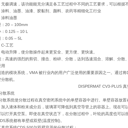
：无极调速，该功能能充分满足各工艺过程中不同的工艺要求，可以根据
：涂料、油墨、油漆、胶黏剂、颜料、农药等精细化工行业
：涂料油墨
20 ‒ 100mm
.125 ‒ 10 L
0.05 ‒ 5L
C-工艺
：电动升降，使分散操作起来更安全、更方便、更快速。
能：高速的强烈的剪切、撞击、粉碎、分散，达到迅速混合、溶解、分散
应用
造的模块系统，VMA 被行业内的用户广泛使用的重要原因之一。通过将DI
空分散机。
空分散系统
真空分散系统使分散过程在真空密闭系统中的单壁容器中进行。单壁容器放
。加入液体和粉末成分后，玻璃罩可降低到真空导管上的容器上。现在可
可以打开真空泵。即使在真空状态下，在分散过程中，叶轮的高度也可以
DS系统都有单壁或双壁(温度控制)。
真空系统CDS 500与双壁容器的分散过程：