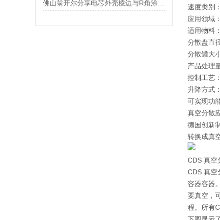
佛山翁开尔分享电芯外壳棱边与R角涂层厚度的同步测量
速度类别
应用领域
适用物料
分散盘直径：
分散罐大小：0
产品处理量：
控制工艺：
升降方式
可实现功
真空分散
德国创新制
转换成真
CDS 真
CDS 
容器容器
要真空，
程。所有C
下图显示了