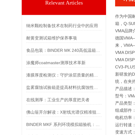
Relevant Articles
作为中国耐
箱，Q-S
纳米颗粒制备技术在制药行业中的应用
VMA品牌
耐黄变测试箱维护保养事项
德国VM
来，VMA
食品包装：BINDER MK 240高低温箱助力包装材料动态测试
VMA DI
VMA D
涂魔师coatmaster测厚技术革新
CV3-P
新研发的D
漆膜厚度检测仪：守护涂层质量的精准“卫士”
统，在夹持
盐雾腐蚀试验箱是提高材料抗腐蚀性能的有效工具
产品描述
型号：VMA 
在线测厚：工业生产的厚度把关者
产品类型
组成部件
佛山翁开尔解读：X射线光谱仪精准狙砷杂质
电机功率：0
BINDER MKF 系列环境模拟箱验机：动态温湿度控制技术解析
运行转速：0
变速方式