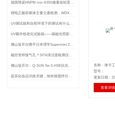
德国彗诺HNPM mzr-6355微量齿轮泵代理佛山翁开尔
锂电正极前驱体主量元素检测，WDXRF 熔融方案的一次实测
UV测试箱和自然环境下的测试有什么不同？
UV紫外线老化试验箱——揭秘光照影响下的材质演变
佛山翁开尔携手日本理学Supermini 200台式WDXRF带来高性价比元素分析方案
磁控管焊接气孔？SITA清洁度检测仪查油污
名称：徕卡
佛山翁开尔：Q-SUN Xe-3-HSE抗光伏组件剥落
型号：
提高化妆品功效关键，纳米级搅拌分散研磨技术
更新日期：202
查看详情