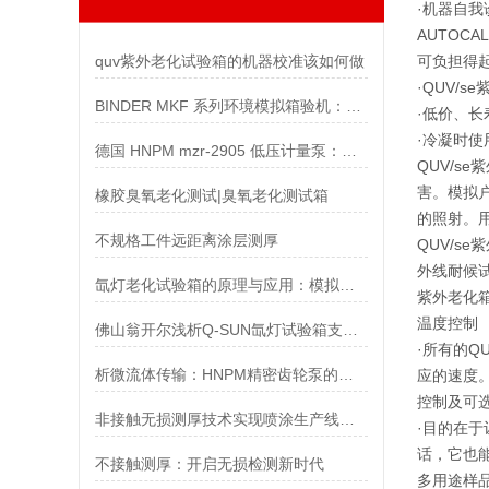
·机器自
AUTOC
quv紫外老化试验箱的机器校准该如何做
可负担得
·QUV/
BINDER MKF 系列环境模拟箱验机：动态温湿度控制技术解析
·低价、长
·冷凝时使
德国 HNPM mzr-2905 低压计量泵：微量流体精准输送方案
QUV/s
害。模拟
橡胶臭氧老化测试|臭氧老化测试箱
的照射。
不规格工件远距离涂层测厚
QUV/s
外线耐候
氙灯老化试验箱的原理与应用：模拟光老化测试的关键设备
紫外老化
温度控制
佛山翁开尔浅析Q-SUN氙灯试验箱支撑变更管理决策闭环
·所有的
析微流体传输：HNPM精密齿轮泵的技术特点与应用
应的速度。
控制及可
非接触无损测厚技术实现喷涂生产线防呆
·目的在
话，它也
不接触测厚：开启无损检测新时代
多用途样