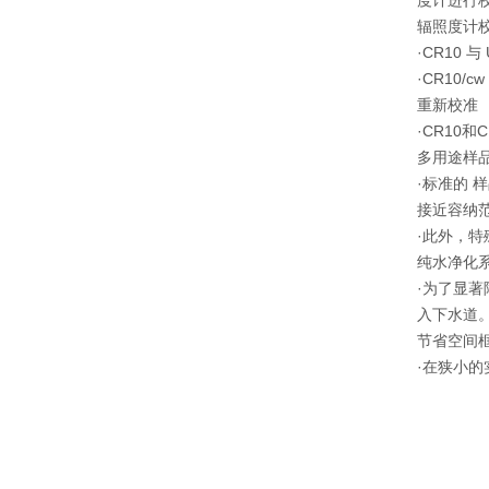
度计进行
辐照度计
·CR10 与
·CR10
重新校准
·CR10
多用途样
·标准的 
接近容纳
·此外，
纯水净化系统
·为了显著
入下水道
节省空间
·在狭小的