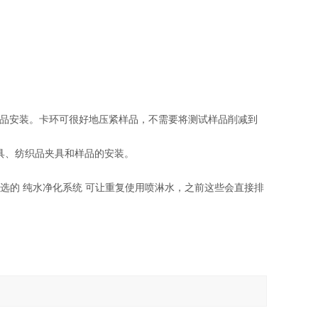
。
快速样品安装。卡环可很好地压紧样品，不需要将测试样品削减到
夹具、纺织品夹具和样品的安装。
了可选的 纯水净化系统 可让重复使用喷淋水，之前这些会直接排