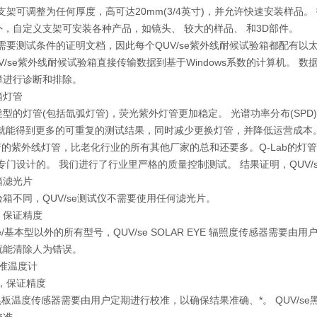
支架可调整为任何厚度，高可达20mm(3/4英寸)，并允许快速安装样
，自定义支架可安装各种产品，如镜头、 较大的样品、 和3D部件。
需要测试条件的证明文档，因此每个QUV/se紫外线耐候试验箱都配有以
V/se紫外线耐候试验箱直接传输数据到基于Windows系数的计算机。 
障进行诊断和排除。
箱灯管
型的灯管(包括氙弧灯管)，荧光紫外灯管更加稳定。 光谱功率分布(SPD
样就能得到更多的可重复的测试结果，同时减少更换灯管，并降低运营成本
生产的紫外线灯管，比老化行业的所有其他厂家的总和还要多。Q-Lab的
专门设计的。 我们进行了行业里严格的质量控制测试。 结果证明，QUV/
箱滤光片
箱不同，QUV/se测试仪不需要使用任何滤光片。
，保证精度
/se/基本型以外的所有型号，QUV/se SOLAR EYE 辐照度传感器
就能清除人为错误。
校准温度计
，保证精度
se黑板温度传感器需要由用户定期进行校准，以确保结果准确、*。 QUV