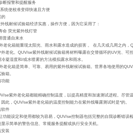
我诊断报警和提醒服务
AL系统使校准变得快速且方便
起的
se紫外线耐候试验箱经济实惠，操作方便，因为它采用了：
寿命 荧光紫外线灯管
用普通自来水
e紫外老化箱能重现太阳光、雨水和露水造成的损害 。 在几天或几周之内，
户外老化。QUV/se紫外线耐候试验箱将材料曝露在交替循环的UV光、
用冷凝湿度和/或水喷雾的方法模拟露水和雨水。
e紫外老化箱是简单、可靠、易用的紫外线耐候试验箱。世界各地使用的QU
试验箱。
箱功能
QUV/se紫外老化箱都能精确控制温度，以提高精度和加速测试进程。尽
因此，QUV/se紫外老化箱的温度控制能力在紫外线曝露测试时是*的。
选软件
于让功能设定和使用都较为容易，QUV/se控制器包括完整的自我诊断错
能显示简单的警告信息、常规服务提醒或执行安全关机。
品安装