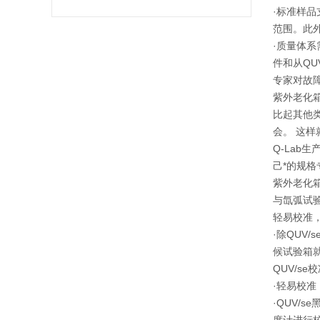
·标准样品
范围。此外
·质量体系
件和从QU
专家对故
紫外老化
比起其他类
会。 这
Q-Lab
己*的规格
紫外老化
与氙弧试验
轻易校准
·除QUV
候试验箱
QUV/se
·轻易校准
·QUV/