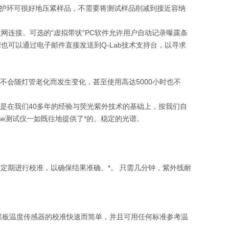
品。 护环可很好地压紧样品，不需要将测试样品削减到接近容纳
太网连接。可选的“虚拟带状”PC软件允许用户自动记录曝露条
数据也可以通过电子邮件直接发送到Q-Lab技术支持台，以寻求
)不会随灯管老化而发生变化，甚至使用高达5000小时也不
。
灯管是在我们40多年的经验与荧光紫外技术的基础上，按我们自
se测试仪一如既往地提供了*的、稳定的光谱。
需要由用户定期进行校准，以确保结果准确、*。 只需几分钟，紫外线耐
/se黑板温度传感器的校准快速而简单，并且可用任何标准参考温