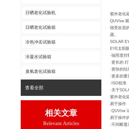
日晒老化试验机
紫外老化
QUV/se
日晒老化试验箱
很受欢迎的
露。
SOLAR
冷热冲击试验箱
EYE太阳
·辐照度控
冷凝水试验箱
·更长的 
·更快的结
臭氧老化试验箱
·更多的
·ISO校准
查看全部
·关于SO
紫外老化
易于操作
·QUV/
相关文章
易于操作
Relevant Articles
·不间断显