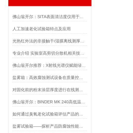
佛山翁开尔：SITA表面清洁度仪用于汽车水冷板焊前检测
人工加速老化试验箱特点及应用
光热红外法的非接触干/湿膜离线测厚系统在汽车涂装中的应用
专业介绍 实验室高剪切分散机相关技术问题
佛山翁开尔推荐：X射线光谱仪赋能绿色催化生产
盐雾箱：高效腐蚀测试设备在质量控制中的应用
对固化前的粉末涂层厚度进行在线测量控制
佛山翁开尔：BINDER MK 240高低温交变气候箱的快速温度变化能力
如何通过臭氧老化试验箱评估产品的环境耐受性？
盐雾试验箱——探析产品防腐蚀性能的神器