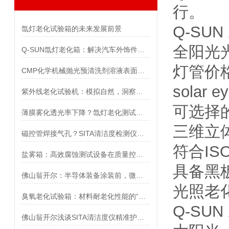
行。
Q-SU
氙灯老化试验箱的未来发展前景
全阳光
Q-SUN氙灯老化箱：解决汽车外饰件褪色失光难题
灯管价
CMP化学机械抛光预清洗剂溶液表面张力测试
solar
紫外线老化试验机：模拟自然，洞察材料老化奥秘
可选择
薄膜雾化透光率下降？氙灯老化测试提早发现
三维立
磁控管焊接气孔？SITA清洁度检测仪查油污
符合IS
盐雾箱：高效腐蚀测试设备在质量控制中的应用
具备黑
佛山翁开尔：半导体装备涂装前，微米级油膜可检出
光照老
臭氧老化试验箱：材料耐老化性能的“试炼场”
Q-SU
佛山翁开尔浅谈SITA清洁度仪精准护航电池金属件0污染生产