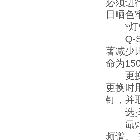
必须进
日晒色
*灯
Q-S
著减少
命为15
更换X
更换时
钉，并
选择滤
氙灯必
频谱。