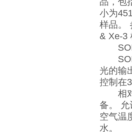
品，包
小为451
样品。 参
& Xe
SOL
SOL
光的输
控制在3
相对湿度
备。 
空气温
水。