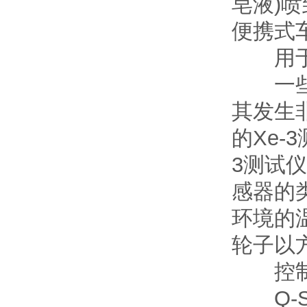
皂液)
便携式车
用于低温
一些户
其发生
的Xe-
3测试仪
感器的
环境的温
轮子以
控制 
Q-SU