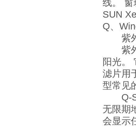
线。 
SUN 
Q、Wind
紫外
紫外线
阳光。
滤片用
型常见的
Q-S
无限期
会显示