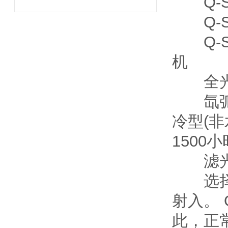
Q-SU
Q-SU
Q-SU
机
全光
氙弧灯
冷型(
1500
滤光
选择滤
射入。 
此，正常