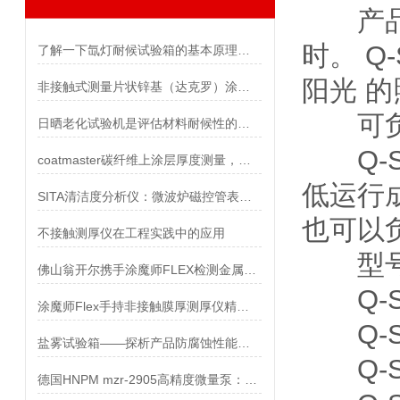
产品曝
时。 Q
了解一下氙灯耐候试验箱的基本原理是什么吧
阳光 
非接触式测量片状锌基（达克罗）涂层厚度，增强防腐蚀保护性能
可负
日晒老化试验机是评估材料耐候性的重要工具
Q-S
coatmaster碳纤维上涂层厚度测量，非接触测厚仪避免损伤
低运行
SITA清洁度分析仪：微波炉磁控管表面油脂残留检测
也可以
不接触测厚仪在工程实践中的应用
型号 
佛山翁开尔携手涂魔师FLEX检测金属基材油漆厚度
Q-SU
涂魔师Flex手持非接触膜厚测厚仪精准测量热喷涂工件曲面厚度
Q-SU
盐雾试验箱——探析产品防腐蚀性能的神器
Q-SU
德国HNPM mzr-2905高精度微量泵：工业精密输送的核心动力