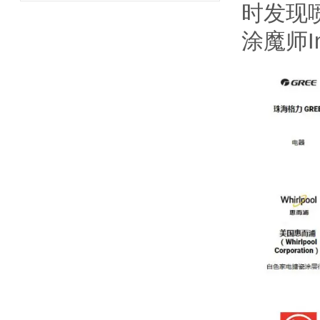
时发现
涂魔师I