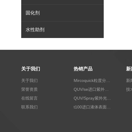
固化剂
水性助剂
关于我们
热销产品
新
关于我们
Mircoquick粒度分析仪,颗粒度图像分析仪
新
荣誉资质
QUV/se进口紫外老化试验箱Q-lab
技
在线留言
QUV/Spray紫外光加速老化试验箱
联系我们
t100进口液体表面张力测试仪