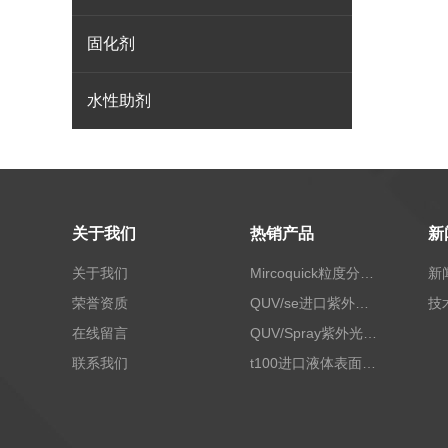
固化剂
水性助剂
关于我们
热销产品
新
关于我们
Mircoquick粒度分析仪,颗粒度图像分析仪
新
荣誉资质
QUV/se进口紫外老化试验箱Q-lab
技
在线留言
QUV/Spray紫外光加速老化试验箱
联系我们
t100进口液体表面张力测试仪