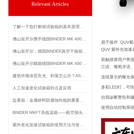
Relevant Articles
了解一下氙灯耐候试验箱的基本原理是什么吧
佛山翁开尔携手德国BINDER MK 400：环境测试领域的精准之选
易于操作 QUV
QUV 紫外光加
佛山翁开尔：德国BINDER真空干燥箱，为精密测试与干燥赋能
双触摸屏用户界面
佛山翁开尔赋能德国BINDER MK 400 高低温交变气候箱严苛环境模拟
兰语、葡萄牙语
建筑外墙涂层失光、剥落怎么办？ASTM G155氙灯老化测试详解
连续显示的曝光条
多彩LED灯，可
人工加速老化试验箱特点及应用
自我诊断警告和
盐雾箱：金属材料防腐蚀性能的重要测试工具
使用自动控制系
BINDER MKFT高低温箱——航空插头环境测试的可靠保障
紫外老化加速试验箱的使用方法与使用注意事项