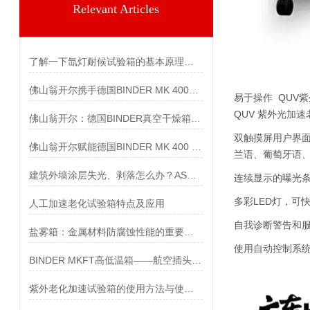
Relevant Articles
了解一下氙灯耐候试验箱的基本原理是什么吧
佛山翁开尔携手德国BINDER MK 400：环境测试领域的精准之选
易于操作 QUV
QUV 紫外光加
佛山翁开尔：德国BINDER真空干燥箱，为精密测试与干燥赋能
双触摸屏用户界面
佛山翁开尔赋能德国BINDER MK 400 高低温交变气候箱严苛环境模拟
兰语、葡萄牙语
建筑外墙涂层失光、剥落怎么办？ASTM G155氙灯老化测试详解
连续显示的曝光条
多彩LED灯，可
人工加速老化试验箱特点及应用
自我诊断警告和
盐雾箱：金属材料防腐蚀性能的重要测试工具
使用自动控制系
BINDER MKFT高低温箱——航空插头环境测试的可靠保障
紫外老化加速试验箱的使用方法与使用注意事项