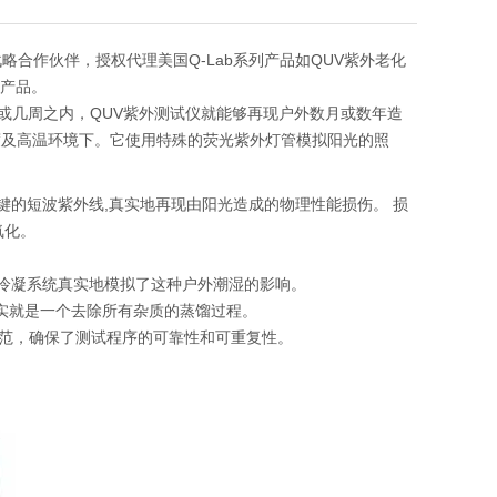
略合作伙伴，授权代理美国Q-Lab系列产品如QUV紫外老化
套产品。
天或几周之内，QUV紫外测试仪就能够再现户外数月或数年造
度及高温环境下。它使用特殊的荧光紫外灯管模拟阳光的照
键的短波紫外线,真实地再现由阳光造成的物理性能损伤。 损
氧化。
的冷凝系统真实地模拟了这种户外潮湿的影响。
实就是一个去除所有杂质的蒸馏过程。
行业规范，确保了测试程序的可靠性和可重复性。