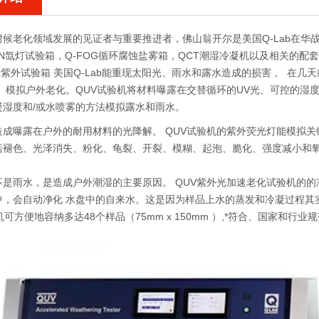
候老化领域发展的见证者与重要推进者，佛山翁开尔是美国Q-Lab在华战
UN氙灯试验箱，Q-FOG循环腐蚀盐雾箱，QCT潮湿冷凝机以及相关的配
sic紫外试验箱 美国Q-Lab
能重现太阳光、雨水和露水造成的损害 。 在几
。 模拟户外老化。QUV试验机将材料曝露在交替循环的UV光、可控的湿
凝湿度和/或水喷雾的方法模拟露水和雨水。
造成曝露在户外的耐用材料的光降解。 QUV试验机的紫外荧光灯能模拟关
括褪色、光泽消失、粉化、龟裂、开裂、模糊、起泡、脆化、强度减小和
不是雨水，是造成户外潮湿的主要原因。 QUV紫外光加速老化试验机的
中，会自动净化 水盘中的自来水。这是因为样品上水的蒸发和冷凝过程其
机可方便地容纳多达48个样品（75mm x 150mm ）,*符合、国家和