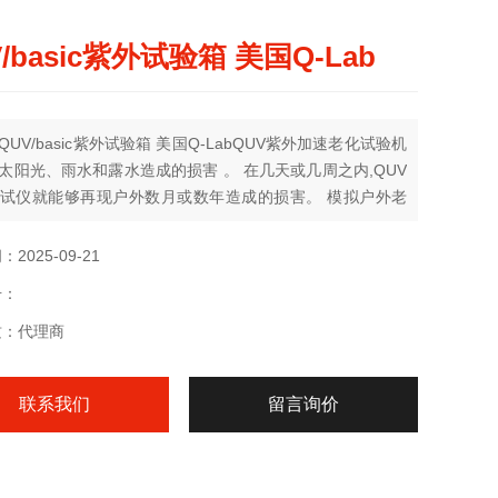
/basic紫外试验箱 美国Q-Lab
QUV/basic紫外试验箱 美国Q-LabQUV紫外加速老化试验机
太阳光、雨水和露水造成的损害 。 在几天或几周之内,QUV
试仪就能够再现户外数月或数年造成的损害。 模拟户外老
UV试验机将材料曝露在交替循环的UV光、可控的湿度及高
下。
2025-09-21
号：
质：代理商
联系我们
留言询价