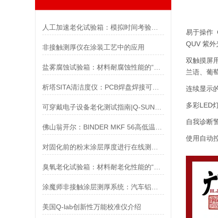
人工加速老化试验箱：模拟时间考验的科技设备
易于操作 
QUV 
非接触测厚仪在涂装工艺中的应用
双触摸屏
盐雾腐蚀试验箱：材料耐腐蚀性能的“试金石”
兰语、葡
析塔SITA清洁度仪：PCB焊盘焊接可靠性帮手！
连续显示
多彩LED
可穿戴电子设备老化测试指南|Q-SUN氙灯老化测试
自我诊断
佛山翁开尔：BINDER MKF 56高低温交变气候箱，精准破解研发测试的多重痛点
使用自动
对固化前的粉末涂层厚度进行在线测量控制
臭氧老化试验箱：材料耐老化性能的“试炼场”
涂魔师非接触涂层测厚系统：汽车铝轮毂涂层检测
美国Q-lab创新性万能校准仪介绍