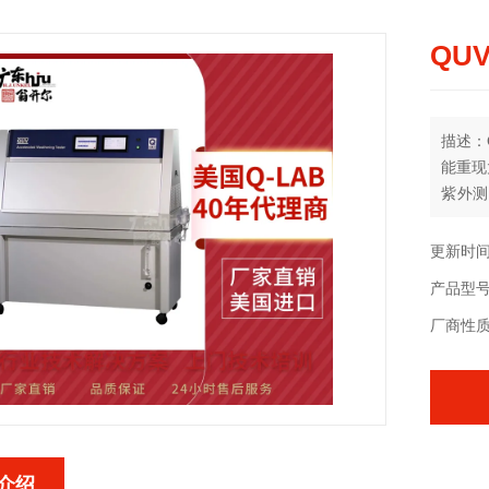
QUV
描述：
能重现
紫外测
化。Q
温环境
更新时间：
产品型
厂商性
介绍