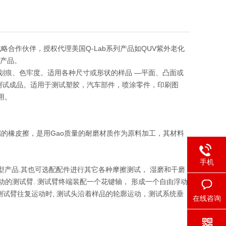
略合作伙伴，授权代理美国Q-Lab系列产品如QUV紫外老化
套产品。
划痕、色牢度。适用各种尺寸或形状的样品 —平面、凸面或
测试成品。适用于测试塑胶，汽车部件，喷涂零件，印刷图
用。
端的橡皮擦，是用Gao质量的耐磨材质作为原料加工，其材料
手机
成型产品.其也可选配配件进行其它各种摩擦测试， 湿磨和干磨
动的测试臂. 测试臂终端装配一个花键轴， 形成一个自由浮动
测试臂往复运动时, 测试头沿着样品的轮廓运动，测试系统垂
在线咨询