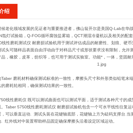
介绍
候老化领域发展的见证者与重要推进者，佛山翁开尔是美国Q-Lab在华战
UN氙灯试验箱，Q-FOG循环腐蚀盐雾箱，QCT潮湿冷凝机以及相关的配
5750线性磨耗测试仪 耐磨损试验机
用于测试评估成品的耐磨性、划痕、硬币
测试头可随样品表面自由浮动由于对样品尺寸或形状要求没有限制，允许
产品，橡胶，皮革，纺织等，也可用于测试实验室。功能*，一体，坚固耐
Taber 磨耗材料确保测试标准的一致性，摩擦头尺寸和外形类似铅笔末
名的磨耗轮相同，确保测试结果的一致性。
 5750线性磨耗仪 既可以测试曲面也可以测试平面，适于测试各种尺寸的
以。
Taber 5750线性磨耗测试仪 耐磨损试验机
包含一个可水平线性往复运
置，可以垂直运动. 测试头装在花键轴底部，花键轴上方为砝码支撑台.当
动. 红外线对中装置帮助样品固定确保摩擦头沿着设定区域运动。