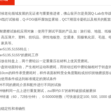
候老化领域发展的见证者与重要推进者，佛山翁开尔是美国Q-Lab在华战
UN氙灯试验箱，Q-FOG循环腐蚀盐雾箱，QCT潮湿冷凝机以及相关的配
耐磨擦试验机
应用对象：使用于测试平面的产品,如：旅行箱、地毯、纸
、高压薄片、塑料、纺织品、弹性地板垫、交通漆、阳极氧化层、毛毯、
、家具等。
r5135,5155特点：
er5135,5155*的磨耗工序
料放在转盘上，两个磨轮以一定重量压在材料上使其受磨耗。
件盘转动面转动，产生相对运动和磨耗，而转动过程中磨轮轴相对于转盘
x10cm的样件承受磨耗时，样件表面材料受全角度颗粒或丝织状物磨损形
的使用条件或达到标准规定的测试条件
多种不同的磨耗介质和配件进行不同的试验
种物料同一点上进行重复测试，zui厚约0.5"的材料破损或被磨掉
转速（60，72转/分钟）、0-50000转数（可快速设定100, 500, 100
的稳定性和准确性