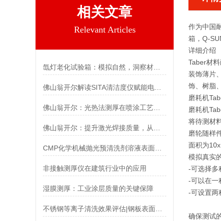
相关文章
作为中国耐
Relevant Articles
箱，Q-S
详细介绍
Taber
材料
氙灯老化试验箱：模拟自然，洞察材料老化奥秘
装饰薄片
饰、树脂
佛山翁开尔解读SITA清洁度仪赋能电池制造清洁工艺数字化管控
磨耗机Tabe
佛山翁开尔：光热法测厚在喷涂工艺窗口控制中的应用
磨耗机Tab
将待测材
佛山翁开尔：提升激光焊接质量，从精准控制表面清洁度开始
磨轮随样
面积为10
CMP化学机械抛光预清洗剂溶液表面张力测试
模拟真实
非接触测厚仪在建筑行业中的应用
-可选择
-可以在一
湿膜测厚：工业涂层质量的关键保障
-可设置两种
不锈钢等离子清洗效果评估|钢板表面油脂污染情况检测方案油污智能检测仪
确保测试