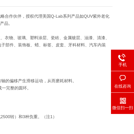
略合作伙伴，授权代理美国Q-Lab系列产品如QUV紫外老化
套产品。
板、衣物、玻璃、塑料涂层、瓷砖、金属镀层、油漆、清漆、
电子部件、装饰板、蜡、标签、皮套、牙科材料、汽车内装
手机
转轴的偏移产生滑移运动，从而磨耗材料。
在线咨询
成一完整的圆环。
微信扫一扫
0 或2500转）和3种负重。（注1）