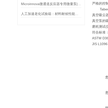
严格的控
Microinnova微通道反应器专用微量泵|德国彗诺微量泵简介
Tabe
人工加速老化试验箱：材料耐候性能的“时间加速器”
真空吸尘
真空泵的
磨耗测试仪
符合标准
ASTM D3
JIS L10