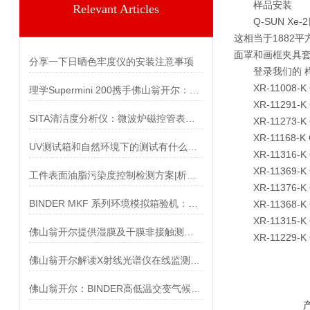
样品安装
Relevant Articles
Q-SUN Xe-
这相当于1882平
面罩和画框夹具
分享一下日晒色牢度仪的安装注意事项
登录我们的 样本安装
XR-11008-K
理学Supermini 200携手佛山翁开尔：台式WDXRF的紧凑型高性能之选
XR-11291-
SITA清洁度分析仪：微波炉磁控管表面油脂残留检测
XR-11273-K
XR-11168-K 
UV测试箱和自然环境下的测试有什么不同？
XR-11316-K 
XR-11369-K 
工件表面油脂污染度控制检测方案|析塔金属油污清洁度检测仪
XR-11376-K 
BINDER MKF 系列环境模拟箱验机：动态温湿度控制技术解析
XR-11368-K
XR-11315-
佛山翁开尔提供湿膜及干膜非接触测厚仪免费试用
XR-11229-K
佛山翁开尔解读X射线光谱仪在线监测驱动高效绿色生产
佛山翁开尔：BINDER高低温交变气候箱型号系列全解析